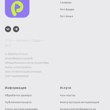
Главная
Пет Бадди
Пет Инфо
*Пэт — питомец; *Бадди —
друг
© 2025 Pet Privet
ИНДИВИДУАЛЬНЫЙ
ПРЕДПРИНИМАТЕЛЬ ЗАХАРОВА
ИННА АЛЕКСЕЕВНА
ИНН 771993702495 ОГРНИП
323774600550343
Информация
Услуги
Обработка данных
Чек-листы
Публичная оферта
Консультации ветеринаров
Стать частью команды
Калькулятор бюджета на