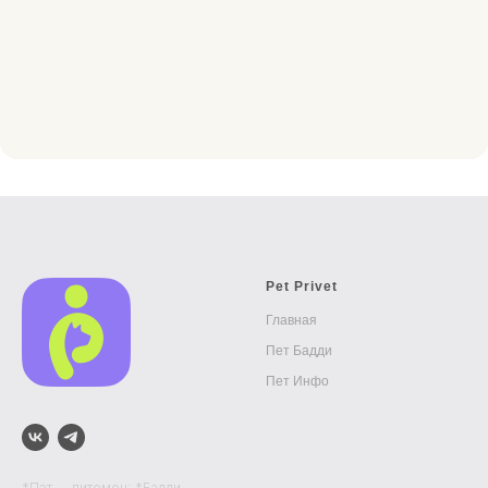
Pet Privet
Главная
Пет Бадди
Пет Инфо
*Пэт — питомец; *Бадди —