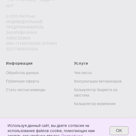
друг
© 2025 Pet Privet
ИНДИВИДУАЛЬНЫЙ
ПРЕДПРИНИМАТЕЛЬ
ЗАХАРОВА ИННА
АЛЕКСЕЕВНА
ИНН 771993702495 ОГРНИП
323774600550343
Информация
Услуги
Обработка данных
Чек-листы
Публичная оферта
Консультации ветеринаров
Стать частью команды
Калькулятор бюджета на
хвостика
Калькулятор кормления
Используя данный сайт, вы даете согласие на
OK
использование файлов cookie, помогающих нам
сделать его удобнее для вас.
Подробнее